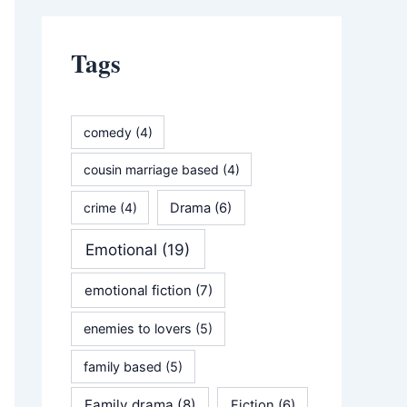
Tags
comedy
(4)
cousin marriage based
(4)
crime
(4)
Drama
(6)
Emotional
(19)
emotional fiction
(7)
enemies to lovers
(5)
family based
(5)
Family drama
(8)
Fiction
(6)