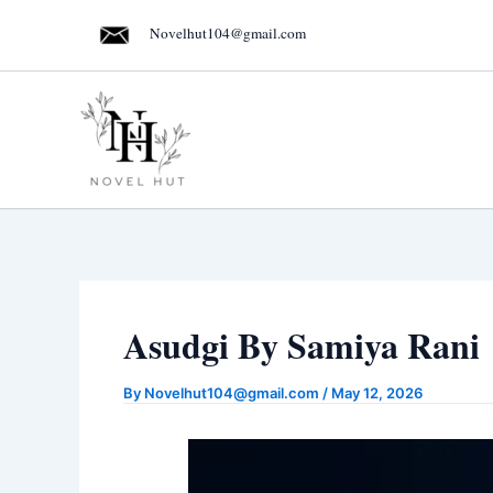
Skip
Novelhut104@gmail.com
to
content
Asudgi By Samiya Rani
By
Novelhut104@gmail.com
/
May 12, 2026