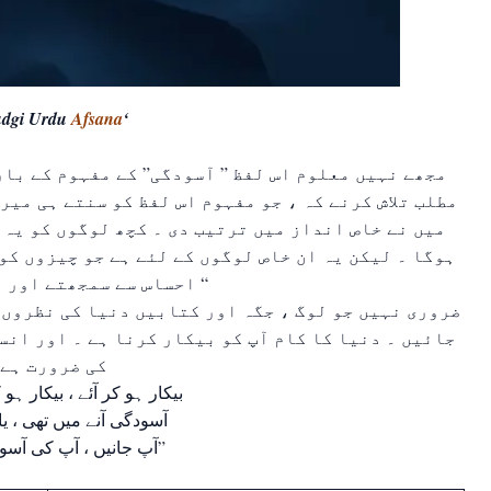
udgi Urdu
Afsana
‘
مطلب تلاش کرنے کہ ، جو مفہوم اس لفظ کو سنتے ہی میر
میں نے خاص انداز میں ترتیب دی ۔ کچھ لوگوں کو یہ 
ہوگا ۔ لیکن یہ ان خاص لوگوں کے لئے ہے جو چیزوں کو
احساس سے سمجھتے اور پرکھتے ہیں۔ “
ضروری نہیں جو لوگ ، جگہ اور کتابیں دنیا کی نظروں م
جائیں ۔ دنیا کا کام آپ کو بیکار کرنا ہے ۔ اور انس
کی ضرورت ہے
بیکار ہو کر آئے ، بیکار ہو 
آسودگی آنے میں تھی ، یا
آپ جانیں ، آپ کی آسودگی جانے”