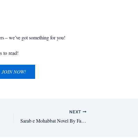
ers – we’ve got something for you!
s to read!
JOIN NOW!
NEXT
Sarab e Mohabbat Novel By Fatimah Rana