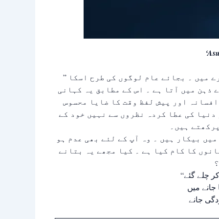
‘As
” مجھے نہیں معلوم اس لفظ ” آسودگی” کے مفہوم کے بارے میں ۔ بجائے عام لوگوں کی طرح اسکا
ے ذہن میں آتا ہے ۔ اس کے مطابق یہ کہانی
افسانہ اور پیش لفظ وقت کا ضایا محسوس
 دنیا کی عطا کردہ نظروں سے نہیں خود کے
یں بیکار ہیں ۔ وہ آپ کے لئے بھی عدم ہو
انوں کا کام کیا ہے ۔ کیا مجھے یہ بتانے
؟
“کر چلے گئے
 جانے میں