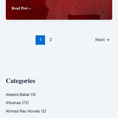
Dil
Read Post »
matam
zada
by
Fatyma
Saleem
1
2
Next
→
Categories
Abeera Babar
(3)
Afsanaa
(72)
Ahmad Rao Novels
(2)