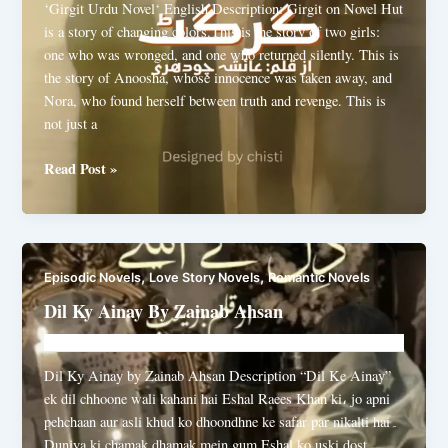
‘Girgit Urdu Novel‘ English Description: Girgit on Novel Hut
is a story of changing colors.This is the story of two girls:
one who was wronged, and one who returned silently. This is
the story of Anoosha, whose innocence was taken away, and
Nora, who found herself between truth and revenge. This is
not just a
Girgit
Read Post »
By
Ayesha
Ch
,
,
Episodic Novels
Love Story Novels
Romantic Novels
Dil Ky Ainay By Zainab Ahsan
Novelhut104@gmail.com
/
June 19, 2025
Dil Ky Ainay by Zainab Ahsan Description “Dil Ke Ainay”
ek dil chhoone wali kahani hai Eshal Raees Khan ki، jo apni
pehchaan aur asli khud ko dhoondhne ke safar par nikalti hai۔
Duniya ki chamak dhamak mein gum Eshal ko uski dost