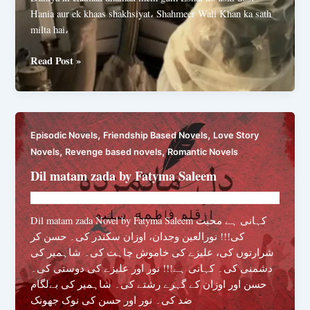
Hania aur ek khaas shakhsiyat، Shahmeer Wali Khan ka sath
milta hai،
Dil
Read Post »
Ky
Ainay
By
Zainab
,
,
Episodic Novels
Friendship Based Novels
Love Story
Ahsan
,
,
Novels
Revenge based novels
Romantic Novels
Dil matam zada by Fatyma Saleem
Novelhut104@gmail.com
/
June 1, 2025
Dil matam zada Novel by Fatyma Saleem کہانی ہے محبت
کی!!! نورالعین وجدان، اوزان سکندر کی۔ حسن کر
شرارتوں کی، علیزے کی خاموش چاہت کی۔ شاہمیر کی
دشمنی کی۔ کہانی ہے!!! نور اور علیزے کی دوستی کی۔
حسن اور اوزان کے گہرے رشتے کی۔ شاہمیر کی بےلگام
ضد کی۔ نور اور حسن کی نوک جھونک