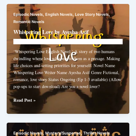
main
gum
,
,
,
Episodic Novels
English Novels
Love Story Novels
shamain
Romantic Novels
by
Vashma
Whispering Love by Ayesha Asif
Hafsa
Novelhut104@gmail.com
/
September 11, 2025
Arqam
‘Whispering Love English Novel ‘ A story of two humans
dwindling where love whispers to them as a presage. Making
life choices and setting priorities for yourself. Novel Name
Whispering Love Writer Name Ayesha Asif Genre Fictional,
romance, love story Status Ongoing (Ep 1-3 available) (Allow
pop-ups to start download) Are you a novel lover?
Whispering
Read Post »
Love
by
Ayesha
Asif
,
,
Episodic Novels
Mystery/Suspense
Thriller Novels