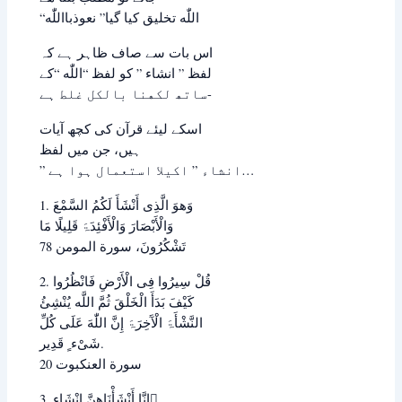
“اللّٰه ﺗﺨﻠﯿﻖ ﮐﯿﺎ ﮔﯿﺎ” ﻧﻌﻮﺫﺑﺎﺍللّٰه
ﺍﺱ ﺑﺎﺕ ﺳﮯ ﺻﺎﻑ ﻇﺎﮨﺮ ﮨﮯ ﮐﮧ
ﻟﻔﻆ ” ﺍﻧﺸﺎﺀ ” ﮐﻮ ﻟﻔﻆ “اللّٰه “ﮐﮯ
ﺳﺎﺗﮫ ﻟﮑﮭﻨﺎ ﺑﺎﻟﮑﻞ ﻏﻠﻂ ﮨﮯ-
ﺍﺳﮑﮯ لیئے ﻗﺮﺁﻥ ﮐﯽ ﮐﭽﮫ ﺁﯾﺎﺕ
ﮨﯿﮟ، ﺟﻦ ﻣﯿﮟ ﻟﻔﻆ
” ﺍﻧﺸﺎﺀ ” ﺍﮐﯿﻼ ﺍﺳﺘﻌﻤﺎﻝ ﮨﻮﺍ ہے…
1. ﻭَﻫﻮَ ﺍﻟَّﺬِﯼ ﺃَﻧْﺸَﺄَ ﻟَﮑُﻢُ ﺍﻟﺴَّﻤْﻊَ
ﻭَﺍﻟْﺄَﺑْﺼَﺎﺭَ ﻭَﺍﻟْﺄَﻓْﺌِﺪَۃَ ﻗَﻠِﯿﻠًﺎ ﻣَﺎ
ﺗَﺸْﮑُﺮُﻭﻥَ، سورة ﺍﻟﻤﻮﻣﻦ 78
2. ﻗُﻞْ ﺳِﯿﺮُﻭﺍ ﻓِﯽ ﺍﻟْﺄَﺭْﺽِ ﻓَﺎﻧْﻈُﺮُﻭﺍ
ﮐَﯿْﻒَ ﺑَﺪَﺃَ ﺍﻟْﺨَﻠْﻖَ ﺛُﻢَّ ﺍﻟﻠَّﻪ ﯾُﻨْﺸِﺊُ
ﺍﻟﻨَّﺸْﺄَۃَ ﺍﻟْﺂَﺧِﺮَۃَ ﺇِﻥَّ اللّٰهَ ﻋَﻠَﯽ ﮐُﻞِّ
ﺷَﯽْﺀ ٍ ﻗَﺪِﯾﺮ.
سورة ﺍﻟﻌﻨﮑﺒﻮﺕ 20
3. ﺇِﻧَّﺎ ﺃَﻧْﺸَﺄْﻧَﺎﻫﻦَّ ﺇِﻧْﺸَﺎﺀ ً