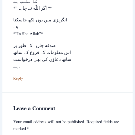
ﮐﺎ ﻣﻄﻠﺐ ﮨﮯ
*” ﺍﮔﺮ اللّٰه ﻧﮯ ﭼﺎﮨﺎ “*
انگریزی میں یوں لکھ جاسکتا
ھے..
*”In Sha Allah”*
صدقه جاریہ کے طور پر
اس معلومات کے فروغ کے ساتھ
ساتھ دعاؤں کی بھی درخواست
ہے.
Reply
Leave a Comment
Your email address will not be published.
Required fields are
marked
*