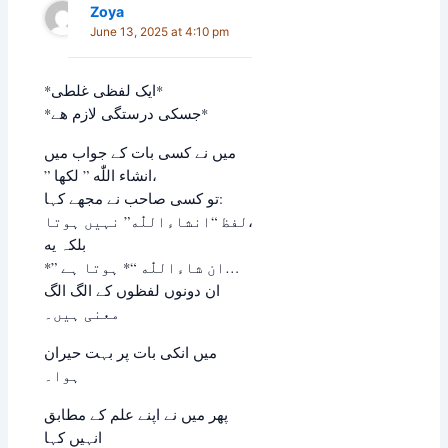
Zoya
June 13, 2025 at 4:10 pm
*ایک لفظی غلطی*
*جسکی درستگی لازم هے*
ﻣﯿﮟ ﻧﮯ ﮐﺴﯽ ﺑﺎﺕ ﮐﮯ ﺟﻮﺍﺏ ﻣﯿﮟ
” ﺍﻧﺸﺎﺀ اللّٰه ” ﻟﮑﮭﺎ،
ﺗﻮ کسی ﺻﺎﺣﺐ ﻧﮯ ﻣﺠﮭﮯ ﮐﮩﺎ:
ﻟﻔﻆ “ﺍﻧﺸﺎﺀاللّٰه” ﻧﮩﯿﮟ ﮨﻮﺗﺎ،
ﺑﻠﮑﮧ یه
*” ﺍﻥ ﺷﺎﺀاللّٰه “* ﮨﻮﺗﺎ ﮨﮯ…
ﺍﻥ ﺩﻭﻧﻮﮞ ﻟﻔﻈﻮﮞ ﮐﮯ ﺍﻟﮓ الگ
ﻣﻌﻨﯽ ﮨﯿﮟ۔
ﻣﯿﮟ ﺍﻧﮑﯽ ﺑﺎﺕ ﭘﺮ ﺑﮩﺖ ﺣﯿﺮﺍﻥ
ہوا۔
ﭘﮭﺮ ﻣﯿﮟ ﻧﮯ ﺍﭘﻨﮯ ﻋﻠﻢ ﮐﮯ ﻣﻄﺎﺑﻖ
ﺍﻧﮩﯿﮟ ﮐﮩﺎ