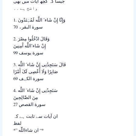
ﺟﯿﺴﺎ ﮐﮧ ﮐﭽﮫ ﺁﯾﺎﺕ ﻣﯿﮟ ﺑﮭﯽ
ﻭﺍﺿﺢ ﮨﮯ ۔۔
1. ﻭَﺇِﻧَّﺎ ﺇِﻥْ ﺷَﺎﺀ َ ﺍﻟﻠَّﻪ ﻟَﻤُﮩْﺘَﺪُﻭﻥَ
سورة ﺍﻟﺒﻘﺮﮦ 70
2. ﻭَﻗَﺎﻝَ ﺍﺩْﺧُﻠُﻮﺍ ﻣِﺼْﺮَ
ﺇِﻥْ ﺷَﺎﺀ َﺍﻟﻠَّﻪ ﺁَﻣِﻨِﯿﻦَ
سورة ﯾﻮﺳﻒ 99
3. ﻗَﺎﻝَ ﺳَﺘَﺠِﺪُﻧِﯽ ﺇِﻥْ ﺷَﺎﺀ َ ﺍﻟﻠَّﻪ
ﺻَﺎﺑِﺮًﺍ ﻭَﻟَﺎ ﺃَﻋْﺼِﯽ ﻟَﮏَ ﺃَﻣْﺮًﺍ
سورة ﺍﻟﮑﮩﻒ 69
4. ﺳَﺘَﺠِﺪُﻧِﯽ ﺇِﻥْ ﺷَﺎﺀ َ ﺍﻟﻠَّﻪ
ﻣِﻦَ ﺍﻟﺼَّﺎﻟِﺤِﯿﻦَ
سورة ﺍﻟﻘﺼﺹ 27
ﺍﻥ ﺁﯾﺎﺕ ﺳﮯ ﺛﺎﺑﺖ ﮨﮯ ﮐﮧ
ﻟﻔﻆ
*” ﺍﻥ ﺷﺎﺀاللّٰه “*