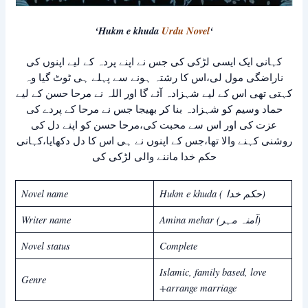
‘Hukm e khuda
Urdu Novel
‘
کہانی ایک ایسی لڑکی کی جس نے اپنے پردہ کے لیے اپنوں کی
ناراضگی مول لی،اس کا رشتہ ہونے سے پہلے ہی ٹوٹ گیا وہ
کہتی تھی اس کے لیے شہزادہ آئے گا اور اللہ نے مرحا حسن کے لیے
حماد وسیم کو شہزادہ بنا کر بھیجا جس نے مرحا کے پردے کی
عزت کی اور اس سے محبت کی،مرحا حسن کو اپنے دل کی
روشنی کہنے والا تھا،جس کے اپنوں نے ہی اس کا دل دکھایا،کہانی
حکم خدا ماننے والی لڑکی کی
Novel name
Hukm e khuda ( حکم خدا)
Writer name
Amina mehar (آمنہ مہر)
Novel status
Complete
Islamic, family based, love
Genre
+arrange marriage