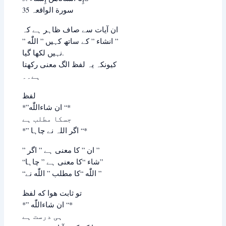
سورة ﺍﻟﻮﺍﻗﻌﮧ 35
ﺍﻥ ﺁﯾﺎﺕ ﺳﮯ ﺻﺎﻑ ﻇﺎﮨﺮ ﮨﮯ ﮐﮧ
” ﺍﻧﺸﺎﺀ ” ﮐﮯ ﺳﺎﺗﮫ ﮐﮩﯿﮟ ” اللّٰه ”
ﻧﮩﯿﮟ ﻟﮑﮭﺎ ﮔﯿﺎ.
ﮐﯿﻮﻧﮑﮧ ﯾﮧ ﻟﻔﻆ ﺍﻟﮓ ﻣﻌﻨﯽ ﺭﮐﮭﺘﺎ
ﮨﮯ۔۔
ﻟﻔﻆ
*”ﺍﻥ ﺷﺎﺀاللّٰه “*
ﺟﺴﮑﺎ ﻣﻄﻠﺐ ﮨﮯ
*” ﺍﮔﺮ ﺍﻟﻠﮧ ﻧﮯ ﭼﺎﮨﺎ “*
” ﺍﻥ ” ﮐﺎ ﻣﻌﻨﯽ ﮨﮯ ” ﺍﮔﺮ ”
“ﺷﺎﺀ “ﮐﺎ ﻣﻌﻨﯽ ﮨﮯ ” ﭼﺎﮨﺎ”
“اللّٰه “ﮐﺎ ﻣﻄﻠﺐ ” اللّٰه ﻧﮯ ”
ﺗﻮ ثابت هوا که ﻟﻔﻆ
*” ﺍﻥ ﺷﺎﺀاللّٰه “*
ﮨﯽ ﺩﺭﺳﺖ ﮨﮯ