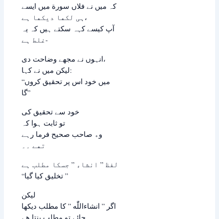
ﮐﮧ ﻣﯿﮟ ﻧﮯ ﻓﻼﮞ ﺳﻮﺭة ﻣﯿﮟ ﺍﯾﺴﮯ
ﮨﯽ ﻟﮑﮭﺎ ﺩﯾﮑﮭﺎ ﮨﮯ،
ﺁﭖ ﮐﯿﺴﮯ ﮐﮩﮧ ﺳﮑﺘﮯ ﮨﯿﮟ ﮐﮧ ﯾﮧ
ﻏﻠﻂ ﮨﮯ-
ﺍﻧﮩﻮﮞ ﻧﮯ ﻣﺠﮭﮯ ﻭﺿﺎﺣﺖ ﺩﯼ،
ﻟﯿﮑﻦ ﻣﯿﮟ ﻧﮯ ﮐﮩﺎ:
“ﻣﯿﮟ ﺧﻮﺩ ﺍﺱ ﭘﺮ ﺗﺤﻘﯿﻖ ﮐﺮﻭﮞ
گا”
خود سے ﺗﺤﻘﯿﻖ کی
تو ﺛﺎﺑﺖ ﮨﻮﺍ ﮐﮧ
ﻭﮦ ﺻﺎﺣﺐ ﺻﺤﯿﺢ ﻓﺮﻣﺎ ﺭﮨﮯ
ﺗﮭﮯ ۔۔
ﻟﻔﻆ ” ﺍﻧﺸﺎﺀ ” ﺟﺴﮑﺎ ﻣﻄﻠﺐ ﮨﮯ
“ﺗﺨﻠﯿﻖ ﮐﯿﺎ ﮔﯿﺎ ”
ﻟﯿﮑﻦ
ﺍﮔﺮ ” ﺍﻧﺸﺎﺀاللّٰه ” ﮐﺎ ﻣﻄﻠﺐ ﺩﯾﮑﮭﺎ
ﺟﺎﺋﮯ ﺗﻮ مطلب بنتا هے