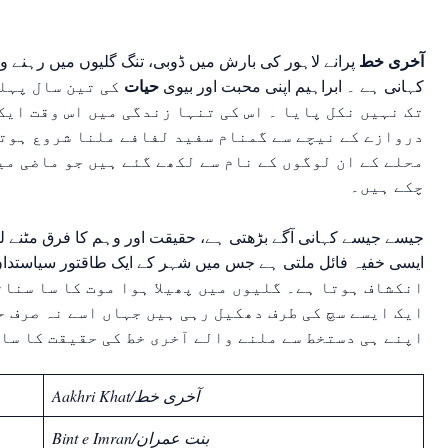
آخری خط
پرانے لاہور کی بارش میں ڈوبی، تنگ گلیوں میں رہنے والے ایک 27 سالہ کتبہ ن)
حیات
کہانی ہے ۔ ابراہیم اپنی محبت اور بیوی
کی تین سال پہلے
تک نہیں نکل پایا ۔ اس کی تنہا زندگی میں اس وقت ایک
دروازے کے نیچے سے گمنام سفید لفافے ملنا شروع ہوتے
محلے کے ان لوگوں کے نام سے لکھے گئے ہیں جو ماضی میں
چکے ہیں۔
جیسے جیسے کہانی آگے بڑھتی ہے، حقیقت اور وہم کا فرق مٹنے لگت
ایسی خفیہ فائل ملتی ہے جس میں شہر کے ایک طاقتور سیاستدا
انکشاف ہوتا ہے۔ گلیوں میں پھیلا ہوا موت کا سا سناٹ
ایک ایسے سچ کی طرف دھکیل رہی ہیں جہاں اسے نہ صرف ح
اپنے ہی دستخط سے ملنے والے آخری خط کی حقیقت کا سام
Aakhri Khat/آخری خط
Bint e Imran/بنت عمران