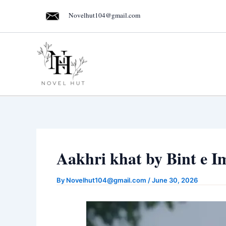
Skip
Novelhut104@gmail.com
to
content
Aakhri khat by Bint e I
By
Novelhut104@gmail.com
/
June 30, 2026