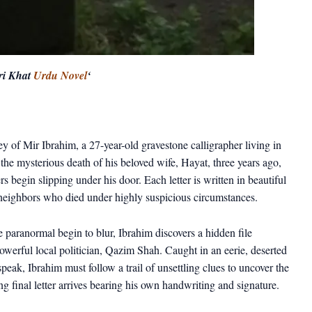
ri Khat
Urdu Novel
‘
 of Mir Ibrahim, a 27-year-old gravestone calligrapher living in
g the mysterious death of his beloved wife, Hayat, three years ago,
s begin slipping under his door. Each letter is written in beautiful
 neighbors who died under highly suspicious circumstances.
e paranormal begin to blur, Ibrahim discovers a hidden file
powerful local politician, Qazim Shah. Caught in an eerie, deserted
eak, Ibrahim must follow a trail of unsettling clues to uncover the
ing final letter arrives bearing his own handwriting and signature.