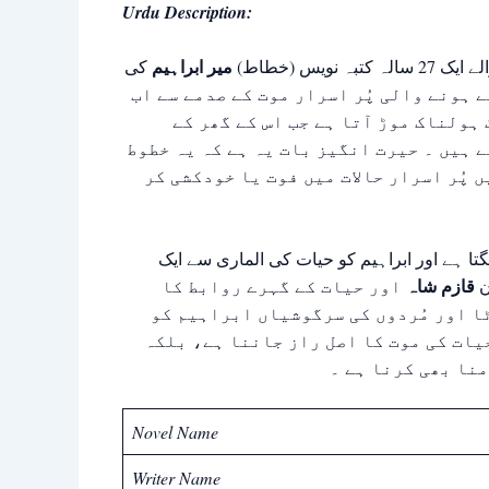
Urdu Description:
میر ابراہیم
ویس (خطاط
کی
 ہونے والی پُر اسرار موت کے صدمے سے اب
 ہولناک موڑ آتا ہے جب اس کے گھر کے
 ہیں ۔ حیرت انگیز بات یہ ہے کہ یہ خطوط
 پُر اسرار حالات میں فوت یا خودکشی کر
ا ہے اور ابراہیم کو حیات کی الماری سے ایک
قازم شاہ
ن
اور حیات کے گہرے روابط کا
ا اور مُردوں کی سرگوشیاں ابراہیم کو
یات کی موت کا اصل راز جاننا ہے، بلکہ
نا بھی کرنا ہے ۔
Novel Name
Writer Name